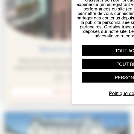
expérience (en enregistrant v
performances du site (en 
permettre de vous connecter 
partager des contenus depuis n
la publicité personnalisée s
partenaires. Certains trace
déposés sur notre site. Le
nécessite votre con
Beuvron-en-Auge
TOUT A
Découvrez au coeur de Pays d'Auge, tout le
TOUT R
charme d'un des Plus Beaux Villages de France.
2 heures
PERSON
DÉCOUVRIR
Politique de