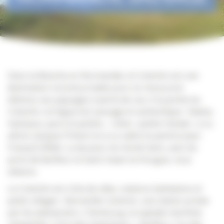
Dans la Manche en Normandie, le Cotentin est une
destination incontournable pour se ressourcer.
Admirez ses paysages à perte de vue. A la pointe du
Cotentin, la Hague est sauvage et authentique : falaise,
hameaux, parcs et jardins… Cette « petite Irlande » a su
attirer Jacques Prévert et a vu naître le peintre Jean-
François Millet. La douceur du Val de Saire, avec les
ports de Barfleur et Saint-Vaast-la-Hougue, vous
séduira.
Le Cotentin est riche de villes, stations balnéaires et
petits villages : Barneville-Carteret, une station prisée
par les plaisanciers, Cherbourg, la capitale maritime