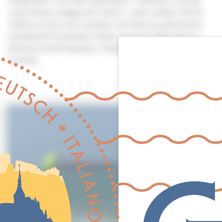
rebaptisée « Port des Amériques », Barfleur, l’un des
« plus beaux villages de France », sans oublier l’île de
Tatihou et les tours Vauban, inscrites au patrimoine
mondial de l’humanité. Visitez aussi les villes d’art et
d’histoire de Bricquebec, Valognes, Saint-Sauveur-le-
Vicomte.