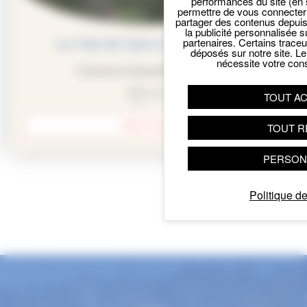
performances du site (en 
permettre de vous connecter 
partager des contenus depuis n
la publicité personnalisée s
Le Val de Saire et La Hague
partenaires. Certains trace
déposés sur notre site. Le
nécessite votre con
Charme et beauté du Cotentin
journée
TOUT A
DÉCOUVRIR
TOUT R
PERSON
Politique de