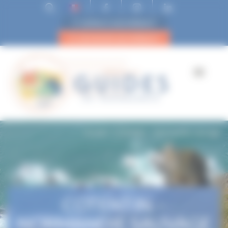
ESPACE ADHÉRENT
DEVENIR ADHÉRENT
Accueil
Cotentin – Normandie sauvage
COTENTIN –
NORMANDIE SAUVAGE