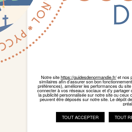
Notre site
https://guidesdenormandie.fr/
et nos p
similaires afin d’assurer son bon fonctionnement
préférences), améliorer les performances du site
connecter à vos réseaux sociaux et d’y partager de
la publicité personnalisée sur notre site ou ceux
peuvent être déposés sur notre site. Le dépôt d
préal
TOUT ACCEPTER
TOUT R