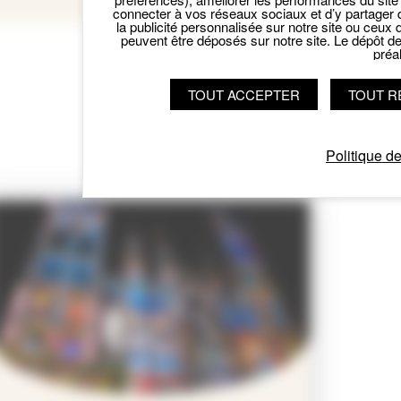
connecter à vos réseaux sociaux et d’y partager de
la publicité personnalisée sur notre site ou ceux
peuvent être déposés sur notre site. Le dépôt d
préal
TOUT ACCEPTER
TOUT R
Politique de