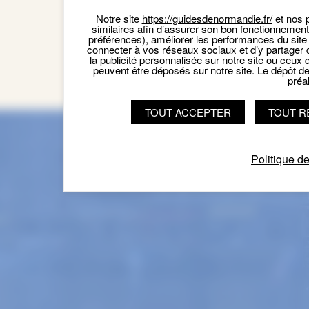
Notre site
https://guidesdenormandie.fr/
et nos p
similaires afin d’assurer son bon fonctionnement
préférences), améliorer les performances du site
connecter à vos réseaux sociaux et d’y partager de
la publicité personnalisée sur notre site ou ceux
peuvent être déposés sur notre site. Le dépôt d
préal
TOUT ACCEPTER
TOUT R
Politique de