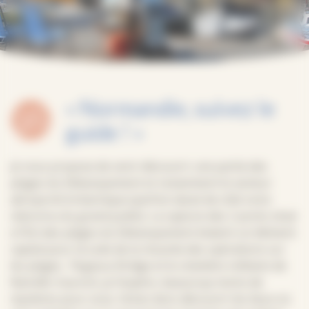
« Normandie, suivez le
guide ! »
Je vous propose de venir découvrir une partie des
plages du Débarquement et notamment le secteur
aéroporté britannique (parfois laissé de côté voire
méconnu du grand public). La capture des 2 ponts situé
à l’Est des plages du Débarquement étaient un élément
capital pour la suite de la réussite des opérations sur
les plages. Pegasus Bridge et le cimetière militaire de
Ranville n’auront, je l’espère, beaucoup moins de
mystères pour vous. Venez donc découvrir les lieux où