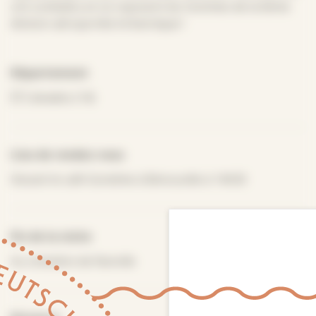
ont combattu et où reposent les hommes de la 6ème
division aéroportée britannique !
Département
Calvados (14)
Lieu de rendez-vous
Devant le café Gondrée à Bénouville à 14h30
Fin de la visite
Au cimetière de Ranville