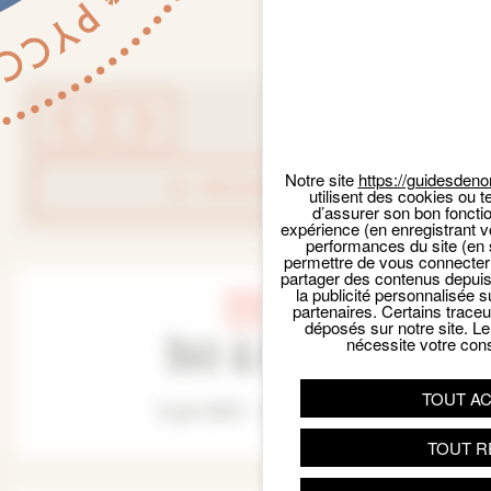
Notre site
https://guidesdeno
RETOUR LISTE
utilisent des cookies ou t
d’assurer son bon foncti
expérience (en enregistrant v
performances du site (en 
permettre de vous connecter 
partager des contenus depuis n
la publicité personnalisée s
partenaires. Certains trace
déposés sur notre site. Le
Date & Heure
nécessite votre con
TOUT A
3 juin 2021 - 14:30 pm
TOUT R