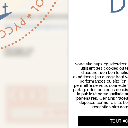
Panneau de gestion des cookies
Informations complémentaires
http://sandrineperegrine.com
Facebook
Email
X
Par
Partager cet
événement
Notre site
https://guidesdeno
utilisent des cookies ou t
d’assurer son bon foncti
expérience (en enregistrant v
performances du site (en 
permettre de vous connecter 
partager des contenus depuis n
la publicité personnalisée s
partenaires. Certains trace
déposés sur notre site. Le
nécessite votre con
RETOUR LISTE
TOUT A