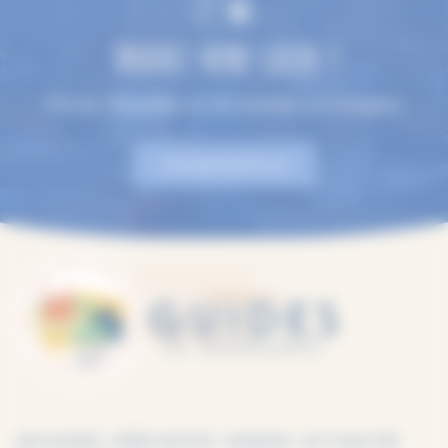
TROUVEZ VOTRE GUIDE !
Plus de 100 guides en Normandie, en 9 langues.
EN SAVOIR PLUS
LES GUIDES
IDÉES VISITES
AGENDA
ACTUALITÉS