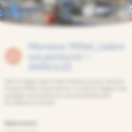
Monsieur Millet, j’adore
vos peintures ! –
ANNULEE
Dans la Hague, dans le petit hameau Gruchy, nait Jean
François Millet, artiste peintre. La visite du village et des
paysages avoisinantes est une promenade dans
les tableaux de l’artiste.
Département