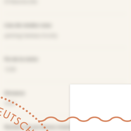
Manche (50)
Lieu de rendez-vous
parking hameau Gruchy
Fin de la visite
12.00
Distance
4 km
Nombre de personnes maximum