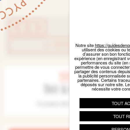
RETOUR LISTE
Notre site
https://guidesdeno
utilisent des cookies ou t
d’assurer son bon foncti
expérience (en enregistrant v
performances du site (en 
permettre de vous connecter 
partager des contenus depuis n
la publicité personnalisée s
partenaires. Certains trace
Date & Heure
déposés sur notre site. Le
nécessite votre con
TOUT A
15 octobre 2021 - 10:00 am
TOUT R
PERSON