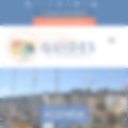
ESPACE ADHÉRENT
DEVENIR ADHÉRENT
Accueil
Monsieur Millet, j’adore vos peintures ! – ANNULEE
AGENDA