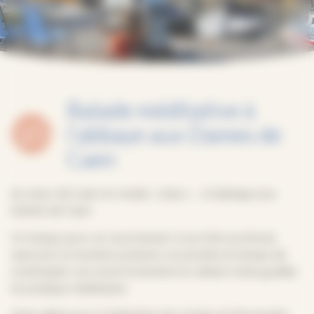
Balade méditative à
l’abbaye aux Dames de
Caen
Au cœur de Caen en mode « slow »… à l’abbaye aux
Dames de Caen
Un temps pour se reconnecter à son être profond,
savourer le moment présent, et prendre le temps de
contempler son environnement en alliant visite guidée
et pratique méditative.