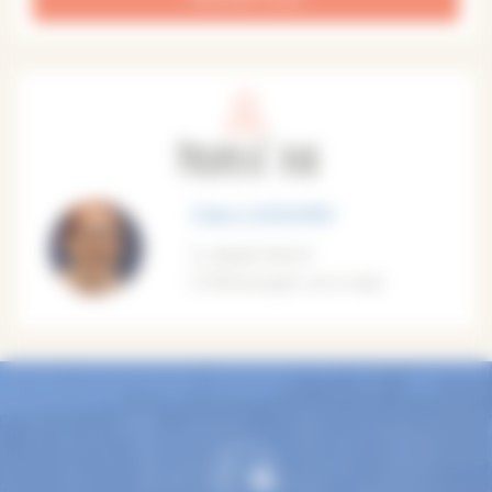
Proposé par
Claire LESOURD
0643175573
M'envoyer un e-mail