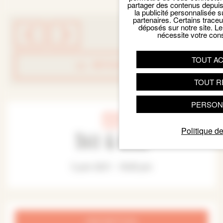
partager des contenus depuis n
la publicité personnalisée s
partenaires. Certains trace
déposés sur notre site. Le
nécessite votre con
TOUT A
RETOUR LISTE
TOUT R
PERSON
Date & Heure
Politique de
5 juin 2021 - 16:00 pm
INSCRIPTION