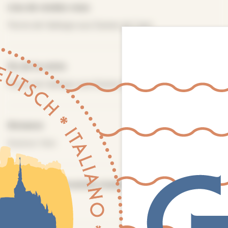
Lieu de rendez-vous
Parvis de l’abbaye aux Dames de Caen
Fin de la visite
Parvis de l’abbaye aux Dames de Caen
Distance
Environ 1km
Nombre de personnes maximum
15