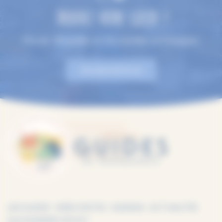
TROUVEZ VOTRE GUIDE !
Plus de 100 guides en Normandie, en 9 langues.
EN SAVOIR PLUS
LES GUIDES
IDÉES VISITES
AGENDA
ACTUALITÉS
QUI SOMMES-NOUS ?