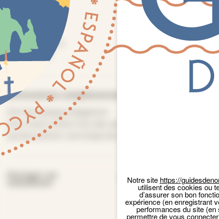
Tarifs
Plein tarif :
0
Tarif réduit :
0
Gratuité :
0
Panneau de gestion des cookies
Informations complémentaires
Port du masque obligatoire
Pour votre confort lors des assises de méditation, vous
pouvez prévoir une brique de yoga ou un siège pliant.
Facebook
Email
X
Par
Partager cet
Notre site
https://guidesdeno
événement
utilisent des cookies ou t
d’assurer son bon foncti
expérience (en enregistrant v
performances du site (en 
permettre de vous connecter 