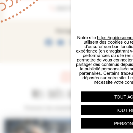
0660721453
Partager
Notre site
https://guidesdeno
Facebook
Email
X
Partager
utilisent des cookies ou t
d’assurer son bon foncti
expérience (en enregistrant v
performances du site (en 
permettre de vous connecter 
partager des contenus depuis n
la publicité personnalisée s
partenaires. Certains trace
déposés sur notre site. Le
nécessite votre con
Mes idées de visites
TOUT A
Prenons l'air ensemble en Normandie
TOUT R
PERSON