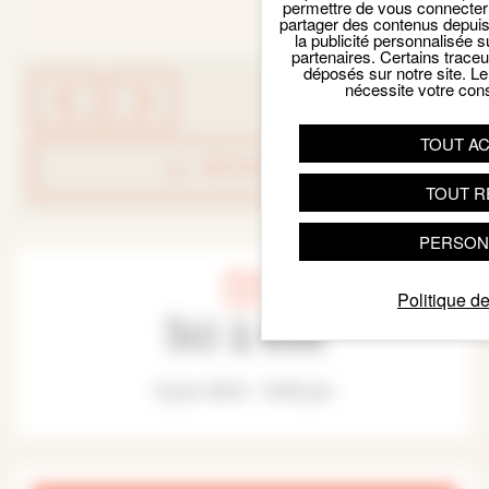
permettre de vous connecter 
partager des contenus depuis n
la publicité personnalisée s
partenaires. Certains trace
déposés sur notre site. Le
nécessite votre con
TOUT A
RETOUR LISTE
TOUT R
PERSON
Politique de
Date & Heure
8 juin 2024 - 15:00 pm