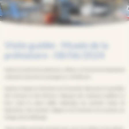
Visite guidée · Musée de la
préhistoire · 08/06/2024
Visitez le musée de la préhistoire, à Rânes, où l’Homme de Néandertal
a laissé les traces de son passage il y a 150 000 ans !
Explorez l’origine et l’évolution de l’humanité. Découvrez le quotidien
des hommes et des femmes à l’époque des chasseurs-cueilleurs et
leurs outils en pierre taillée. Replongez aux premiers temps de
l’agriculture, des premiers villages et de l’invention de la poterie, du
tissage, de la métallurgie.
Visite guidée ponctuée de petits jeux, pour les adultes et les enfants,