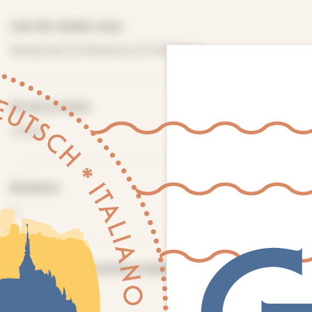
Lieu de rendez-vous
Musée de la Préhistoire 61150 Rânes
Fin de la visite
16h30
Distance
0
Nombre de personnes maximum
20