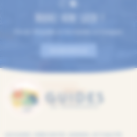
TROUVEZ VOTRE GUIDE !
Plus de 100 guides en Normandie, en 9 langues.
EN SAVOIR PLUS
LES GUIDES
IDÉES VISITES
AGENDA
ACTUALITÉS