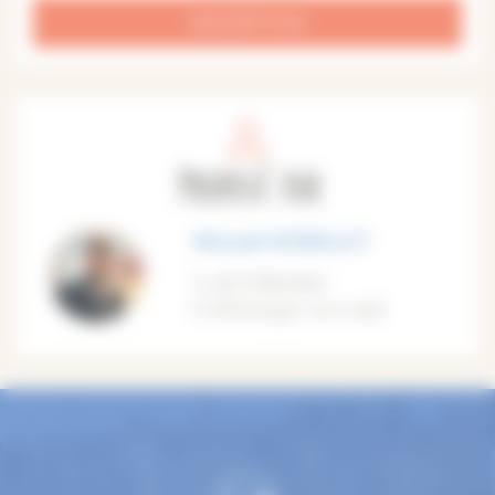
INSCRIPTION
Proposé par
Michaël HERBULOT
06.37.89.64.62
M'envoyer un e-mail