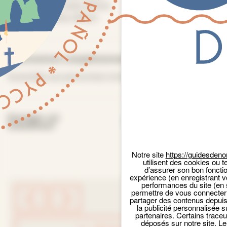
Tarif réduit :
visite offerte
Gratuité :
visite offerte
Informations complémentaires
Panneau de gestion des cookies
Accessible aux personnes à mobilité réduite
Facebook
Email
X
Par
Partager cet
événement
Notre site
https://guidesdeno
utilisent des cookies ou t
d’assurer son bon foncti
expérience (en enregistrant v
performances du site (en 
permettre de vous connecter 
partager des contenus depuis n
la publicité personnalisée s
partenaires. Certains trace
déposés sur notre site. Le