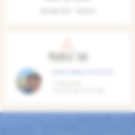
18 juillet 2021 - 14:30 pm
Proposé par
Marie-Hélène DUTILLOY
M'appeler
M'envoyer un e-mail