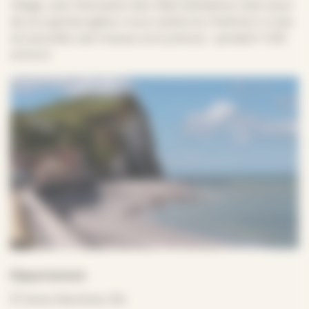
village, avec l’évocation des villas balnéaires mais aussi
de sa superbe église ( nous visiterons l’intérieur si cela
est possible, des travaux sont prévus) pendant 1h30
environ.
Département
Seine-Maritime (76)