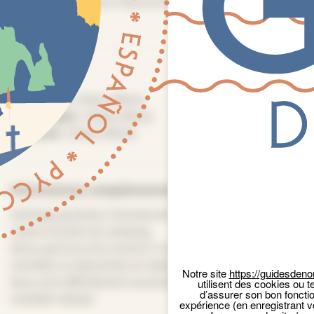
15 personnes, sous réserve d'évolution du protocole
sanitaire
Tarifs
Plein tarif :
Visite offerte
Tarif réduit :
Visite offerte
Gratuité :
Visite offerte
Panneau de gestion des cookies
Informations complémentaires
Parkings gratuits à l’entrée de Veulettes, près du
Casino et près du camping.
Nous parcourrons environ 3 km mais avec quelques
montées ou descentes et malheureusement certains
Notre site
https://guidesdeno
lieux sont difficilement accessibles aux personnes à
utilisent des cookies ou t
d’assurer son bon foncti
mobilité réduite.
expérience (en enregistrant v