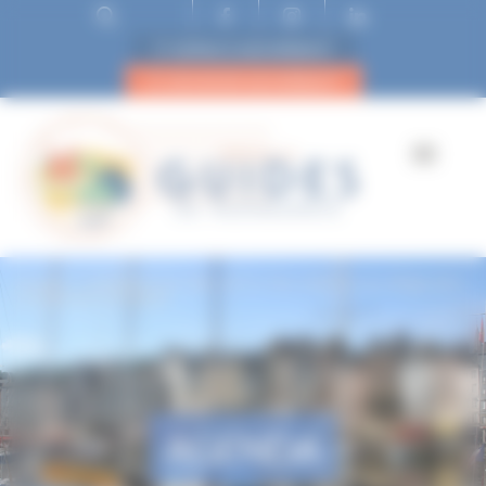
ESPACE ADHÉRENT
DEVENIR ADHÉRENT
Accueil
Veulettes-sur-Mer, de la Côte d’Albâtre au village plus
confidentiel (complet)
AGENDA