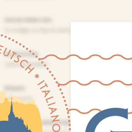
Lieu de rendez-vous
Sur la digue, en face du centre nautique
Fin de la visite
Casino de Veulettes
Distance
3 km environ
Nombre de personnes maximum