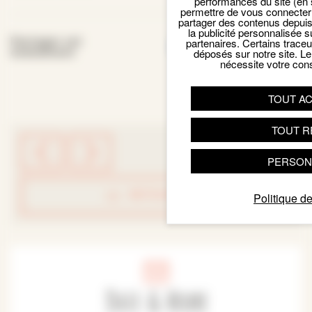
performances du site (en 
permettre de vous connecter 
partager des contenus depuis n
la publicité personnalisée s
Facebook
Email
X
Par
Partager cet
partenaires. Certains trace
événement
déposés sur notre site. Le
nécessite votre con
TOUT A
TOUT R
PERSON
RETOUR LISTE
Politique de
Date & Heure