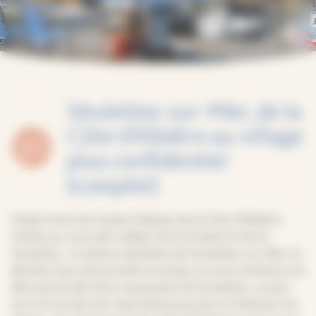
Veulettes-sur-Mer, de la
Côte d’Albâtre au village
plus confidentiel
(complet)
Située entre les hautes falaises de la Côte d’Albâtre,
nichée au creux des vallées de la Durdent et de la
Veulettes, la station balnéaire de Veulettes-sur-Mer se
dévoile à qui sait prendre le temps. Je vous emmène à la
découverte des lieux marquants de Veulettes, un peu
sur le front de mer mais beaucoup plus à l’intérieur du