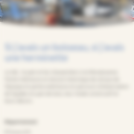
Si j’avais un boisseau, si j’avais
une herminette
Le blé, le pain et les charpentiers à la Renaissance.
Partie intérieure en lecture historique de vitraux de
l’époque et partie extérieure en parcours d’observation
de façades en pan de bois, leur mode constructif et
leurs décors.
Département
Eure (27)