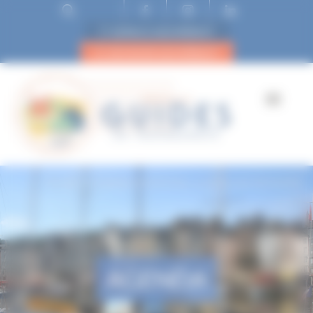
ESPACE ADHÉRENT
DEVENIR ADHÉRENT
Accueil
Si j’avais un boisseau, si j’avais une herminette
AGENDA