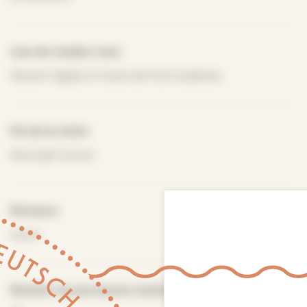
Lieu de rendez-vous
Devant l'église St Ouen de Pont-Audemer
Fin de la visite
Rue Sadi-Carnot
Distance
3oom
Nombre de personnes maximum