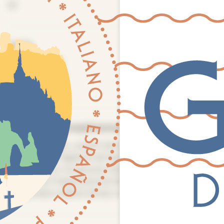
30
Tarifs
Plein tarif :
10
Tarif réduit :
0
Gratuité :
Oui
Informations complémentaires
À Pont-Audemer, à partir de deux verrières, de la
charpente de l’église et de façades en pan de bois
observées sur un parcours dans le centre ancien, nous
découvrons l’importance du blé et du pain ainsi que les
charpentiers maîtres de leur art à cette époque.
Panneau de gestion des cookies