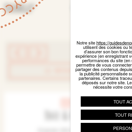
Facebook
Email
X
Par
Partager cet
événement
Notre site
https://guidesdeno
utilisent des cookies ou t
d’assurer son bon foncti
expérience (en enregistrant v
performances du site (en 
permettre de vous connecter 
partager des contenus depuis n
RETOUR LISTE
la publicité personnalisée s
partenaires. Certains trace
déposés sur notre site. Le
nécessite votre con
TOUT A
Date & Heure
TOUT R
PERSON
23 janvier 2022 - 14:30 pm