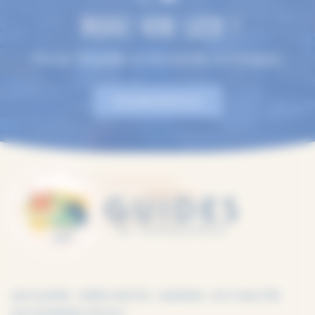
TROUVEZ VOTRE GUIDE !
Plus de 100 guides en Normandie, en 9 langues.
EN SAVOIR PLUS
LES GUIDES
IDÉES VISITES
AGENDA
ACTUALITÉS
QUI SOMMES-NOUS ?