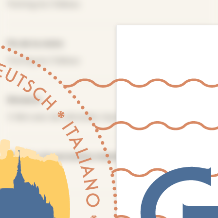
Parking du Château
Fin de la visite
Parking du Château
Distance
3-4km avec des dénivelés importants
Nombre de personnes maximum
16
Tarifs