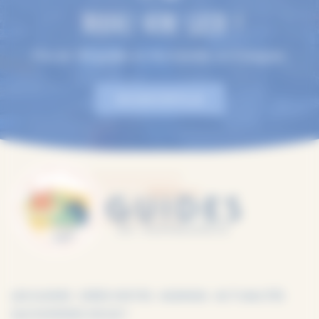
TROUVEZ VOTRE GUIDE !
Plus de 100 guides en Normandie, en 9 langues.
EN SAVOIR PLUS
LES GUIDES
IDÉES VISITES
AGENDA
ACTUALITÉS
QUI SOMMES-NOUS ?