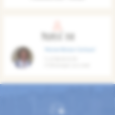
Proposé par
Myriam Bierjon-Gerbaud
07 86 00 92 99
M'envoyer un e-mail