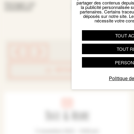
partager des contenus depuis n
Facebook
Email
X
Par
Partager cet
la publicité personnalisée s
événement
partenaires. Certains trace
déposés sur notre site. Le
nécessite votre con
TOUT A
TOUT R
PERSON
RETOUR LISTE
Politique de
Date & Heure
5 novembre 2022 - 14:30 pm