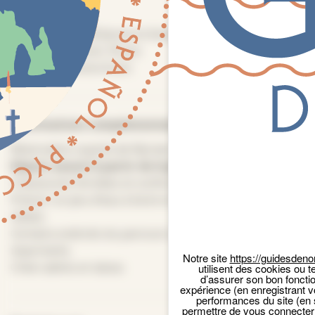
Plein tarif :
9€
Tarif réduit :
6€/jeune et étudiants 18-26 ans -
3€/enfants moins 18 ans
Gratuité :
moins 8 ans
Informations complémentaires
Panneau de gestion des cookies
Réservation auprès de Myriam : 07 86 00 92 99
Départ assuré à partir de 6 personnes.
Chaussures fermées et confortables recommandées.
Prévoir un peu d’eau à boire et vêtements adaptés à la
météo.
Certains endroits du parcours ont des dénivelés assez
importants.
Notre site
https://guidesdeno
Chien admis en laisse.
utilisent des cookies ou t
d’assurer son bon foncti
expérience (en enregistrant v
performances du site (en 
permettre de vous connecter 