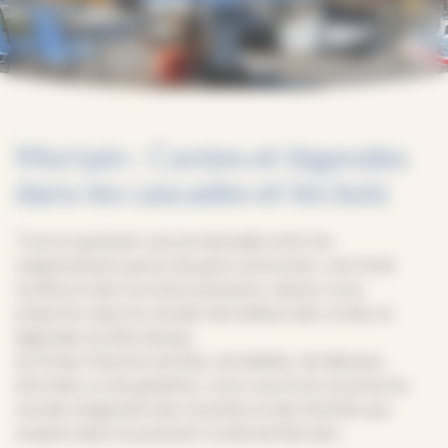
Mortain : Contes et légendes
dans les cascades et les bois
Tout en goûtant une promenade entre les
majestueuses parois de grès armoricain, une forêt
touffue et des torrents puissants, laissez-vous
emporter dans le monde merveilleux des contes et
légendes du Mortainais.
Au fil des histoires de fées, de diables, de déesses,
d’ermites ou de gobelins, nous ouvrirons la porte du
monde imaginaire des hommes et des femmes qui
vivaient dans le puissant Comté de Mortain.