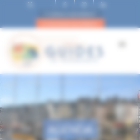
ESPACE ADHÉRENT
DEVENIR ADHÉRENT
Accueil
Mortain : Contes et légendes dans les cascades et les
bois
AGENDA