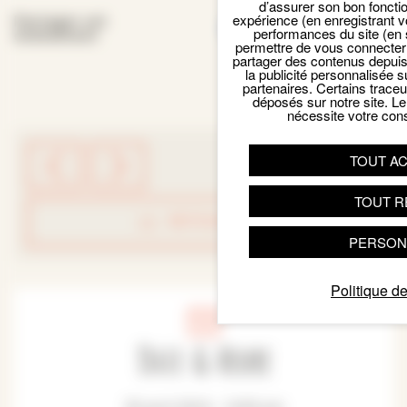
d’assurer son bon foncti
Facebook
Email
X
Par
expérience (en enregistrant v
Partager cet
performances du site (en 
événement
permettre de vous connecter 
partager des contenus depuis n
la publicité personnalisée s
partenaires. Certains trace
déposés sur notre site. Le
nécessite votre con
TOUT A
TOUT R
RETOUR LISTE
PERSON
Politique de
Date & Heure
30 avril 2024 - 14:30 pm