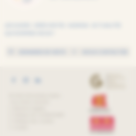
LES GUIDES
IDÉES VISITES
AGENDA
ACTUALITÉS
QUI SOMMES-NOUS ?
DEMANDE DE VISITE
NOUS CONTACTER
© 2026 Normandy Guides -
Tous droits réservés
Mentions légales
Politique de confidentialité
Politique des cookies
Cookies