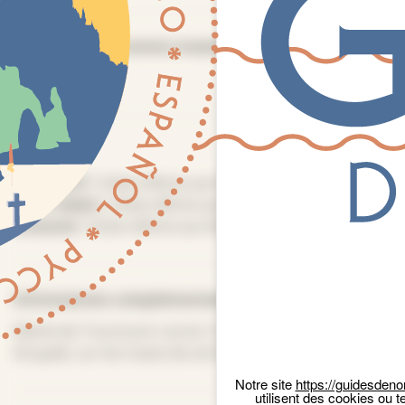
Nombre de personnes maximum
20
Tarifs
Plein tarif :
Visite offerte aux Normands
Tarif réduit :
Visite offerte aux Normands
Panneau de gestion des cookies
Gratuité :
Visite offerte aux Normands
Informations complémentaires
Mairie de Tourouvre rue du 13 août 44 © Lully
Kouyaté, sur les traces de cet évènement marquant
Notre site
https://guidesdeno
utilisent des cookies ou t