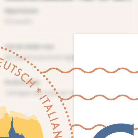
Département
Orne (61)
Lieu de rendez-vous
RDV devant le porche de l'église Saint Aubin
Fin de la visite
15:30 église Saint Aubin de Tourouvre
Distance
1 km