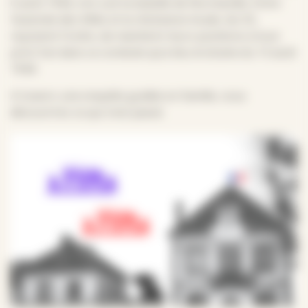
6 août 1944, s’en suit la bataille de Normandie. Entre
l’avancée des Alliés et la résistance locale, les SS,
reçoivent l’ordre, de maintenir leurs positions à tout
prix.C’est dans ce contexte qu’a lieu le drame du 13 août
1944.
A travers une enquête guidée en famille, vous
découvrirez ce qui s’est passé.