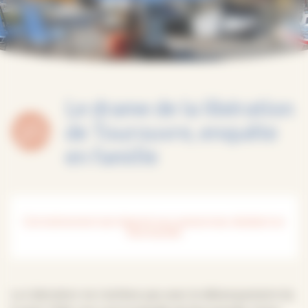
Le drame de la libération
de Tourouvre, enquête
en famille
Cet événement est réservé aux personnes résidant en
Normandie
La Libération ne s’achève pas avec le débarquement du