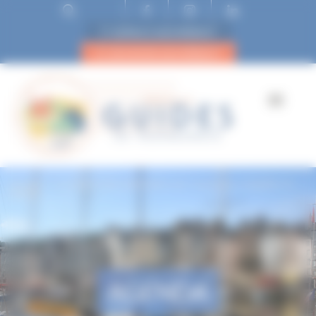
ESPACE ADHÉRENT
DEVENIR ADHÉRENT
Accueil
Le drame de la libération de Tourouvre, enquête en
famille
AGENDA