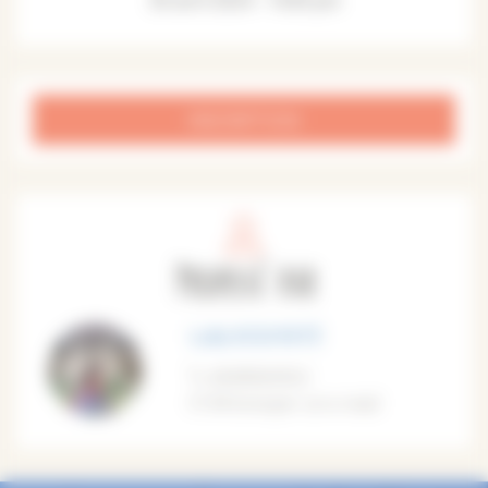
INSCRIPTION
Proposé par
Lully KOUYATÉ
0638363552
M'envoyer un e-mail