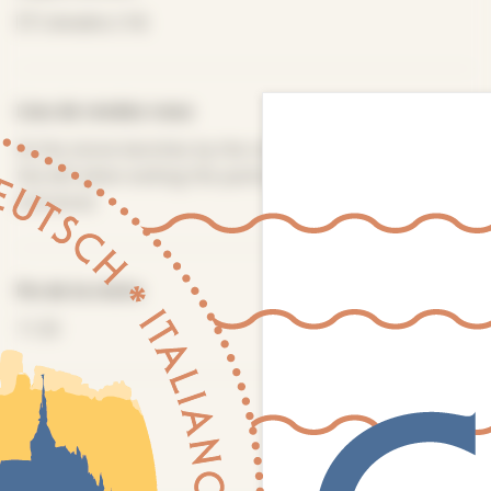
Calvados (14)
Lieu de rendez-vous
At the stone benches by the restrooms (immediately on
the left when exiting the parking going towards the
entrance)
Fin de la visite
11.30
Distance
1.5 km