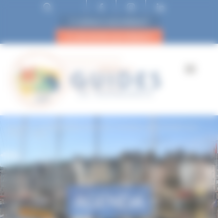
ESPACE ADHÉRENT
DEVENIR ADHÉRENT
Accueil
A Normandy American Cemetery and Omaha tour –
Free – 10am
AGENDA