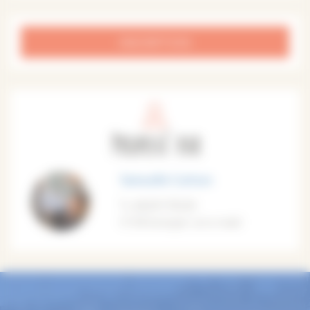
INSCRIPTION
Proposé par
Samuelle Carlson
0629175535
M'envoyer un e-mail