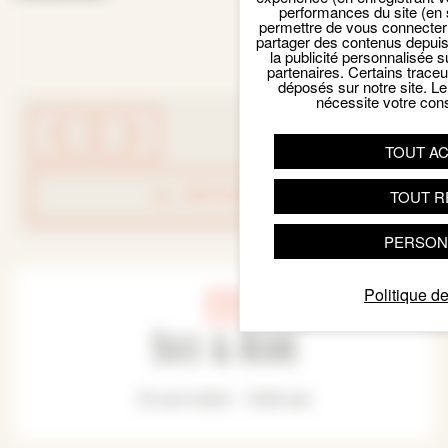
performances du site (en 
permettre de vous connecter 
partager des contenus depuis n
la publicité personnalisée s
partenaires. Certains trace
déposés sur notre site. Le
nécessite votre con
TOUT A
RETOUR LISTE
TOUT R
PERSON
Politique de
Date & Heure
25 avril 2022 - 10:00 am