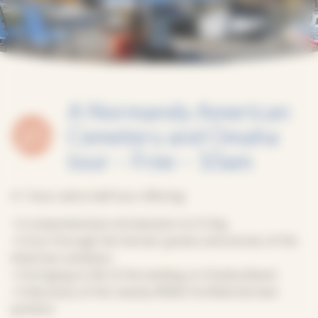
A Normandy American
Cemetery and Omaha
tour – Free – 10am
A 1 hour and a half tour offering:
• A comprehensive introduction to D-Day
• A tour through the heroes’ graves and stories of the
American cemetery
• A bringing to life of the landing on Omaha Beach
• A discovery of the nearby WN62 fortified German
position