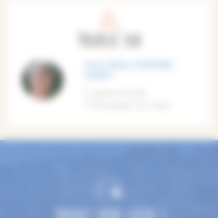
Proposé par
Anne-Marie JOUENNE
ISABET
06 81 62 70 56
M'envoyer un e-mail
TROUVEZ VOTRE GUIDE !