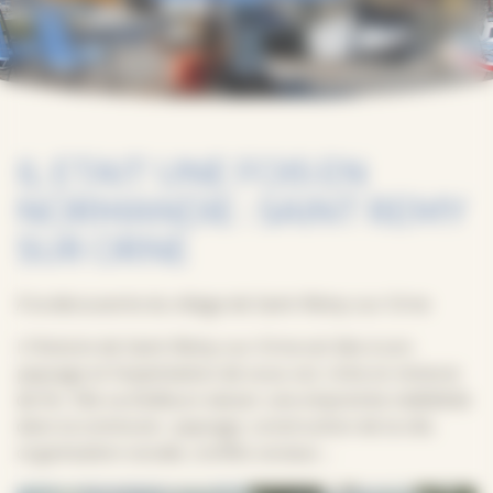
IL ETAIT UNE FOIS EN
NORMANDIE : SAINT REMY
SUR ORNE
À la découverte du village de Saint-Rémy-sur-Orne
L’Histoire de Saint-Rémy-sur-Orne est liée à son
paysage et l’exploitation de sous-sol, riche en minerai
de fer. Elle va d’ailleurs laisser une empreinte indélébile
dans la commune : paysage, construction de la cité,
organisation sociale, conflits sociaux …