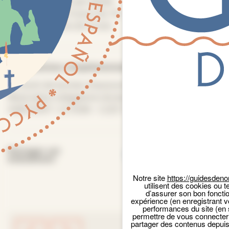
Plein tarif :
10 € par adulte
Tarif réduit :
5 € pour les 10 - 17 ans
Gratuité :
Moins de 10 ans
Informations complémentaires
Panneau de gestion des cookies
Se munir de bonnes chaussures de marche.
Réservation obligatoire (nb de places limité) : THURY-
HARCOURT / LE HOM – CLÉCY +33(0)2 31 79 70 45
Facebook
Email
X
Par
Partager cet
événement
Notre site
https://guidesdeno
utilisent des cookies ou t
d’assurer son bon foncti
expérience (en enregistrant v
performances du site (en 
permettre de vous connecter 
partager des contenus depuis n