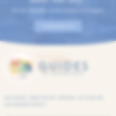
Plus de 100 guides en Normandie, en 9 langues.
EN SAVOIR PLUS
LES GUIDES
IDÉES VISITES
AGENDA
ACTUALITÉS
QUI SOMMES-NOUS ?