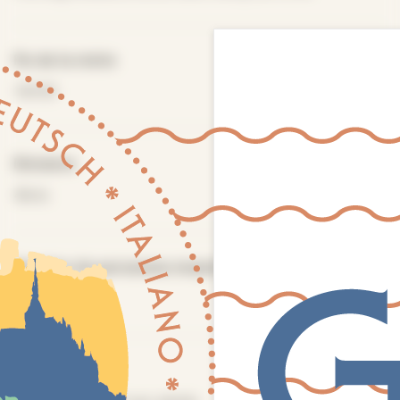
Fin de la visite
16H30
Distance
4kms
Nombre de personnes maximum
15
Tarifs