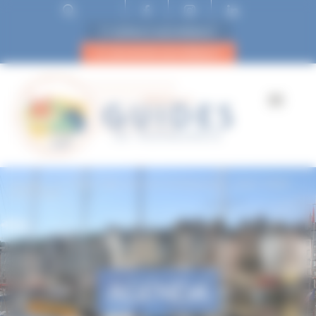
ESPACE ADHÉRENT
DEVENIR ADHÉRENT
Accueil
IL ETAIT UNE FOIS EN NORMANDIE : SAINT REMY
SUR ORNE
AGENDA