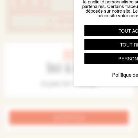
la publicité personnalisée s
partenaires. Certains trace
déposés sur notre site. Le
nécessite votre con
RETOUR LISTE
TOUT A
TOUT R
PERSON
Date & Heure
Politique de
20 juillet 2021 - 14:30 pm
INSCRIPTION