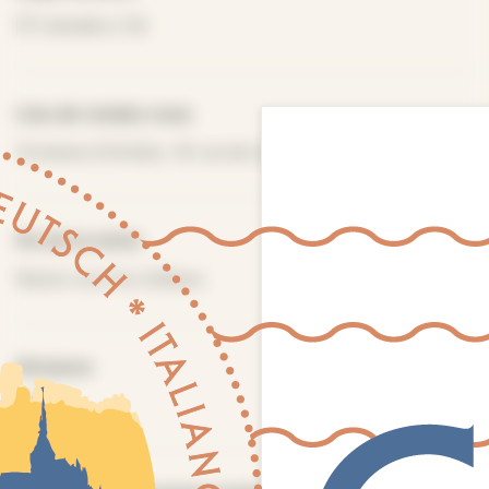
Calvados (14)
Lieu de rendez-vous
Fontaine d'Arlette, 18 rue de la Roche, Falaise
Fin de la visite
Basse-cour du château
Distance
800M