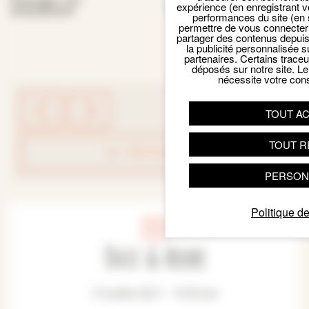
Facebook
Email
X
Par
Partager cet
expérience (en enregistrant v
événement
performances du site (en 
permettre de vous connecter 
partager des contenus depuis n
la publicité personnalisée s
partenaires. Certains trace
déposés sur notre site. Le
nécessite votre con
TOUT A
TOUT R
RETOUR LISTE
PERSON
Politique de
Date & Heure
27 juillet 2021 - 10:30 am