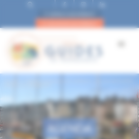
ESPACE ADHÉRENT
DEVENIR ADHÉRENT
Accueil
Falaise, la jeunesse de Guillaume : duc de Normandie
devenu roi d’Angleterre
AGENDA