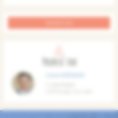
INSCRIPTION
Proposé par
Corine VERVAEKE
0664742669
M'envoyer un e-mail