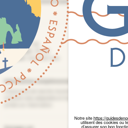
Nombre de personnes maximum
25
Tarifs
Plein tarif :
15€
Tarif réduit :
7€ / 5€
Gratuité :
moins de 5 ans
Panneau de gestion des cookies
Informations complémentaires
Chaussures de marche recommandées, visite non
inclusive mais adaptable en fauteuil roulant en visite
privée sur réservation.
Notre site
https://guidesdeno
utilisent des cookies ou t
d’assurer son bon foncti