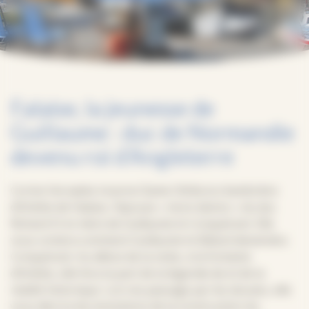
Falaise, la jeunesse de
Guillaume : duc de Normandie
devenu roi d’Angleterre
Corine Vervaeke incarne Dame Ottilia la chambrière
d’Arlette de Falaise, l’épouse « more danico » du duc
Richard III et mère de Guillaume le Conquérant. Elle
vous contera comment Guillaume le Bâtard deviendra
Conquérant. Au début de la visite, à la fontaine
d’Arlette, elle fera la part de la légende de et de la
réalité historique. Lors du passage par les douves, elle
vous décrira les évolutions de la construction du