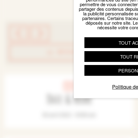
permettre de vous connecter 
partager des contenus depuis n
la publicité personnalisée s
partenaires. Certains trace
déposés sur notre site. Le
nécessite votre con
TOUT A
RETOUR LISTE
TOUT R
PERSON
Politique de
Date & Heure
30 avril 2022 - 03:00 am