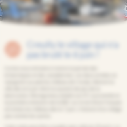
Creully le village qui n’a
pas brulé le 6 juin !
Corine vous entraine à revivre la percée des
britanniques et des canadiennes. Les deux armées se
rejoignent au pied du château de Creully, libèrent la
ville dès le 6 juin 44 et la sauvent de peu de la
destruction. Montgomery établit son PC à proximité et
la première émission de la BBC sur le territoire français
est émise du château dès le 7 juin. L’histoire d’un village
pas comme les autres.
Cette visite peut être couplée avec celle du 29 avril « Le