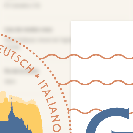
Calvados (14)
Lieu de rendez-vous
Place Paillaud, chevet de l'église St-Martin, 14480
Creully
Fin de la visite
Idem
Distance
800M