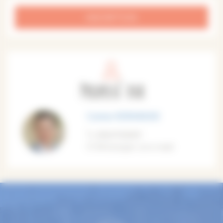
INSCRIPTION
Proposé par
Corine VERVAEKE
0664742669
M'envoyer un e-mail