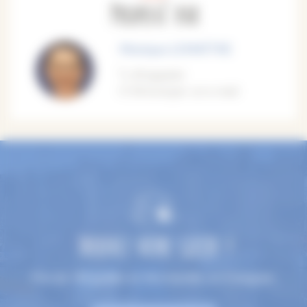
Proposé par
Monique LEMAÎTRE
M'appeler
M'envoyer un e-mail
TROUVEZ VOTRE GUIDE !
Plus de 100 guides en Normandie, en 9 langues.