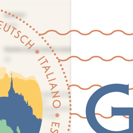
Distance
6 kms
Nombre de personnes maximum
20
Tarifs
Plein tarif :
12€ adulte, forfait famille 35€ (minimum 2
adultes+2 enfants )
Tarif réduit :
8€ jeunes moins 18 ans
Gratuité :
moins 12 ans