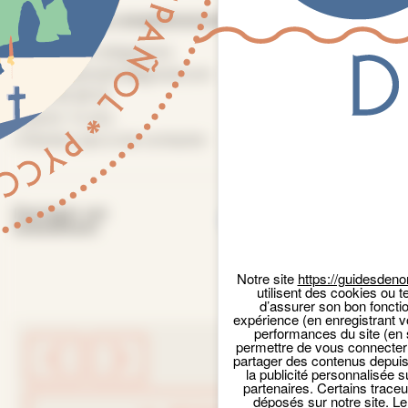
Informations complémentaires
réservation obligatoire
moniquelemaitre@gmail.com
06 88 45 68 92
Panneau de gestion des cookies
à partir 12 ans
n’hésitez pas à me contacter
Facebook
Email
X
Par
Partager cet
événement
Notre site
https://guidesdeno
utilisent des cookies ou t
d’assurer son bon foncti
expérience (en enregistrant v
performances du site (en 
permettre de vous connecter 
partager des contenus depuis n
la publicité personnalisée s
partenaires. Certains trace
déposés sur notre site. Le