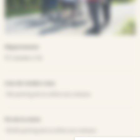
Département
Calvados (14)
Lieu de rendez-vous
14h parking de la colline aux oiseaux
Fin de la visite
16h30 parking de la colline aux oiseaux