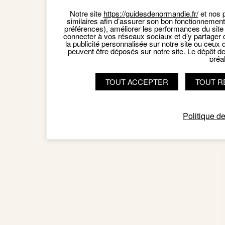
Notre site
https://guidesdenormandie.fr/
et nos p
similaires afin d’assurer son bon fonctionnement
préférences), améliorer les performances du site
connecter à vos réseaux sociaux et d’y partager de
la publicité personnalisée sur notre site ou ceux
peuvent être déposés sur notre site. Le dépôt d
préal
TOUT ACCEPTER
TOUT R
Politique de