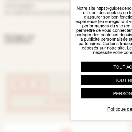
l’accompagne.
Notre site
https://guidesdeno
utilisent des cookies ou t
Du matériel vous sera prêté pour la visite.
d’assurer son bon foncti
expérience (en enregistrant v
performances du site (en 
permettre de vous connecter 
partager des contenus depuis n
Facebook
Email
X
Par
Partager cet
la publicité personnalisée s
événement
partenaires. Certains trace
déposés sur notre site. Le
nécessite votre con
TOUT A
TOUT R
PERSON
RETOUR LISTE
Politique de