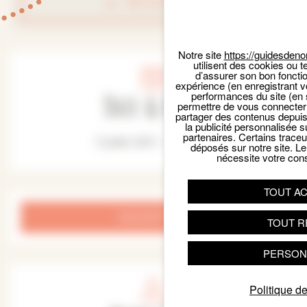
RETOUR LISTE
Notre site
https://guidesdeno
utilisent des cookies ou t
d’assurer son bon foncti
expérience (en enregistrant v
Date & Heure
performances du site (en 
permettre de vous connecter 
partager des contenus depuis n
la publicité personnalisée s
partenaires. Certains trace
7 juillet 2021 - 10:30 am
déposés sur notre site. Le
nécessite votre con
TOUT A
INSCRIPTION
TOUT R
PERSON
Politique de