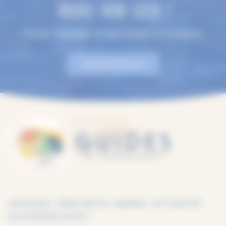
TROUVEZ VOTRE GUIDE !
Plus de 100 guides en Normandie, en 9 langues.
EN SAVOIR PLUS
LES GUIDES
IDÉES VISITES
AGENDA
ACTUALITÉS
QUI SOMMES-NOUS ?