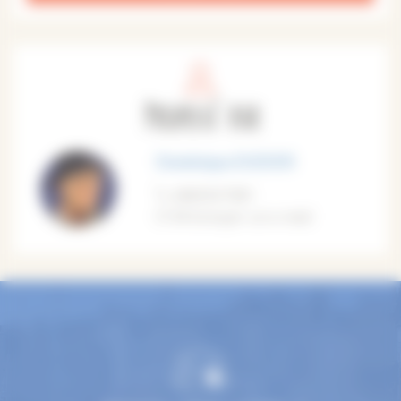
Proposé par
Dominique EUDIER
0682927381
M'envoyer un e-mail