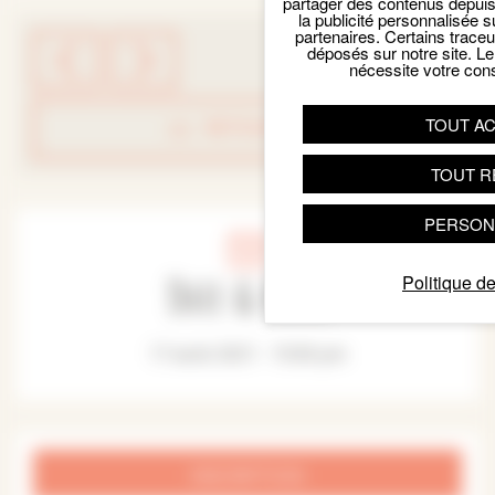
partager des contenus depuis n
la publicité personnalisée s
partenaires. Certains trace
déposés sur notre site. Le
nécessite votre con
TOUT A
RETOUR LISTE
TOUT R
PERSON
Date & Heure
Politique de
17 août 2021 - 15:00 pm
INSCRIPTION