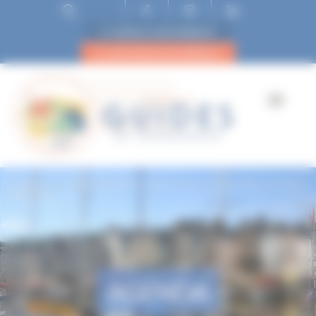
ESPACE ADHÉRENT
DEVENIR ADHÉRENT
Accueil
A la découverte de Saint Céneri le Gérei dans les Alpes
Mancelles.
AGENDA