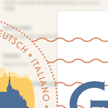
Devant l'auberge des demoiselles Moisy, au coeur du
village.
Fin de la visite
Devant l'auberge des demoiselles Moisy
Distance
Environ 5 kms
Nombre de personnes maximum
15