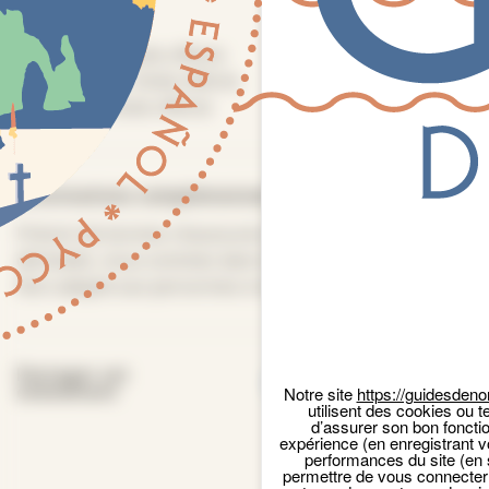
Tarifs
Plein tarif :
Visite offerte
Tarif réduit :
Visite offerte
Gratuité :
Visite offerte
Panneau de gestion des cookies
Informations complémentaires
Prévoir de bonnes chaussures de marche. quelques
dénivelés, nous sommes dans les Alpes Mancelles…
Non adapté aux personnes à mobilité réduite.
Facebook
Email
X
Par
Partager cet
événement
Notre site
https://guidesdeno
utilisent des cookies ou t
d’assurer son bon foncti
expérience (en enregistrant v
performances du site (en 
permettre de vous connecter 