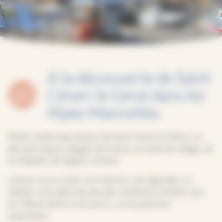
A la découverte de Saint
Céneri le Gérei dans les
Alpes Mancelles.
Petite randonnée autour de Saint Céneri le Gérei, un
des plus beaux villages de France, et visite du village, de
la chapelle, de l’église romane.
Laissez-vous conter son histoire, ses légendes, et
mettez-vous dans les pas des nombreux artistes, qui,
du 19ème siècle à nos jours, y ont puisé leur
inspiration.