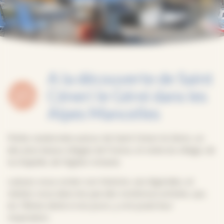
A la découverte de Saint
Céneri le Gérei dans les
Alpes Mancelles
Petite randonnée autour de Saint Céneri le Gérei, un
des plus beaux villages de France, et visite du village, de
la chapelle, de l’église romane;
Laissez-vous conter son histoire, ses légendes, et
mettez-vous dans les pas des nombreux artistes, qui,
du 19ème siècle à nos jours, y ont puisé leur
inspiration.