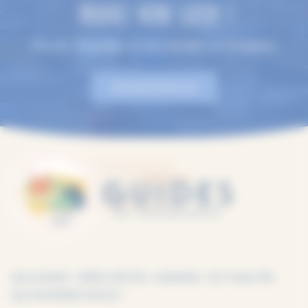
TROUVEZ VOTRE GUIDE !
Plus de 100 guides en Normandie, en 9 langues.
EN SAVOIR PLUS
LES GUIDES
IDÉES VISITES
AGENDA
ACTUALITÉS
QUI SOMMES-NOUS ?