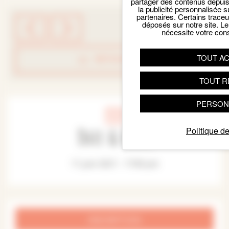
partager des contenus depuis n
la publicité personnalisée s
partenaires. Certains trace
déposés sur notre site. Le
nécessite votre con
TOUT A
RETOUR LISTE
TOUT R
PERSON
Date & Heure
Politique de
11 juin 2021 - 17:00 pm
INSCRIPTION