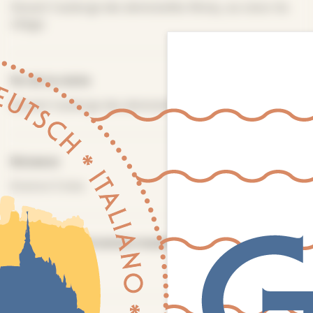
Devant l'auberge des demoiselles Moisy, au coeur du
village.
Fin de la visite
Devant l'auberge des demoiselles Moisy
Distance
Environ 5 kms
Nombre de personnes maximum
15