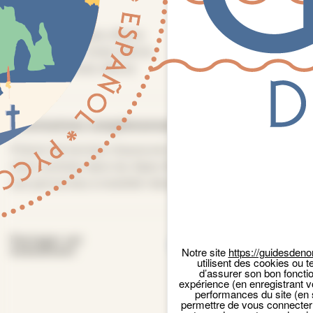
Tarifs
Plein tarif :
Visite offerte
Tarif réduit :
Visite offerte
Gratuité :
Visite offerte
Panneau de gestion des cookies
Informations complémentaires
Prévoir de bonnes chaussures de marche. Dénivelés,
nous sommes dans les Alpes Mancelles… Non adapté
aux personnes à mobilité réduite.
Facebook
Email
X
Par
Partager cet
événement
Notre site
https://guidesdeno
utilisent des cookies ou t
d’assurer son bon foncti
expérience (en enregistrant v
performances du site (en 
permettre de vous connecter 