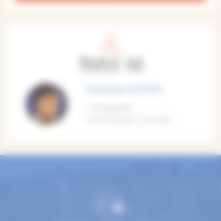
Proposé par
Dominique EUDIER
M'appeler
M'envoyer un e-mail