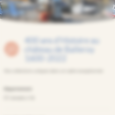
400 ans d’Histoire au
château de Balleroy
1600-2022
Des collections uniques dans un cadre exceptionnel.
Département
Calvados (14)