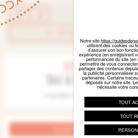
RETOUR LISTE
Notre site
https://guidesdeno
utilisent des cookies ou t
d’assurer son bon foncti
expérience (en enregistrant v
performances du site (en 
permettre de vous connecter 
partager des contenus depuis n
la publicité personnalisée s
Date & Heure
partenaires. Certains trace
déposés sur notre site. Le
nécessite votre con
3 mai 2022 - 14:30 pm
TOUT A
TOUT R
INSCRIPTION
PERSON