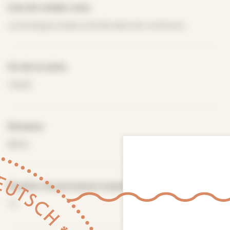
Lieu de rendez-vous
La boutique située à droite dans les communs.
Fin de la visite
16h30
Distance
800m
Nombre de personnes maximum
12