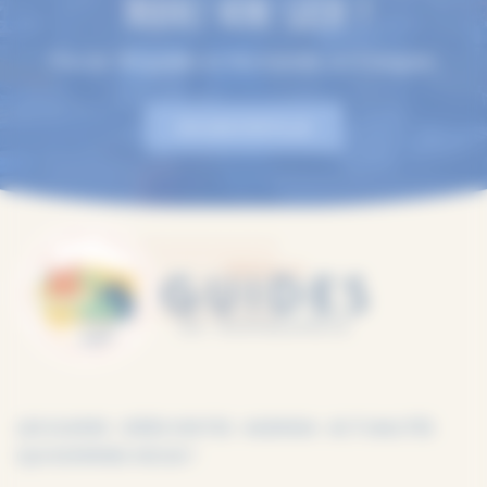
TROUVEZ VOTRE GUIDE !
Plus de 100 guides en Normandie, en 9 langues.
EN SAVOIR PLUS
LES GUIDES
IDÉES VISITES
AGENDA
ACTUALITÉS
QUI SOMMES-NOUS ?